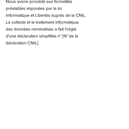
Nous avons procédé aux formalités
préalables imposées par la loi
Informatique et Libertés auprès de la CNIL.
La collecte et le traitement informatique
des données nominatives a fait l'objet
d'une déclaration simplifiée n° [N° de la
déclaration CNIL].
Nous vous rappelons que vous pouvez
contacter la CNIL directement sur le
site
internet de la CNIL
ou par courrier à
l’adresse suivante : Commission Nationale
de l'Informatique et des Libertés (CNIL), 3
Place de Fontenoy - TSA 80715, 75334
PARIS CEDEX 07.